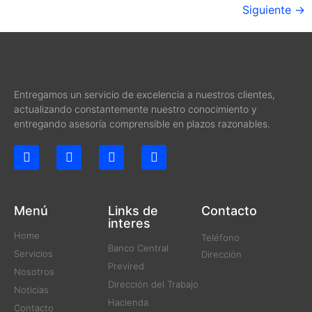
Siguiente
→
Entregamos un servicio de excelencia a nuestros clientes,
actualizando constantemente nuestro conocimiento y
entregando asesoría comprensible en plazos razonables.
Menú
Links de
Contacto
interes
Home
Teléfono
Banco Central
Servicios
Dirección
Previred
Nosotros
Dirección del Trabajo
Noticias
Hacienda
Contacto