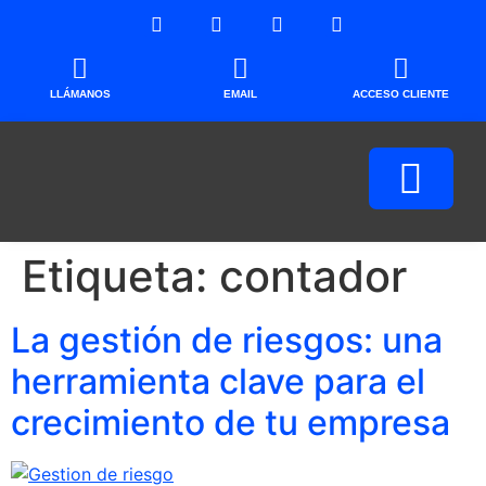
LLÁMANOS
EMAIL
ACCESO CLIENTE
Etiqueta:
contador
La gestión de riesgos: una
herramienta clave para el
crecimiento de tu empresa