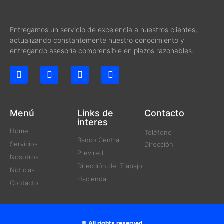
Entregamos un servicio de excelencia a nuestros clientes,
actualizando constantemente nuestro conocimiento y
entregando asesoría comprensible en plazos razonables.
Menú
Links de
Contacto
interes
Home
Teléfono
Banco Central
Servicios
Dirección
Previred
Nosotros
Dirección del Trabajo
Noticias
Hacienda
Contacto
© All rights reserved