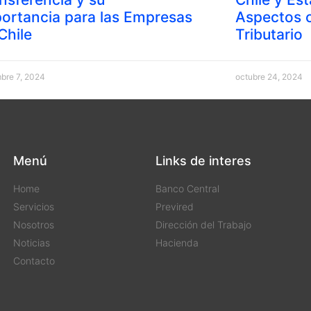
ortancia para las Empresas
Aspectos c
Chile
Tributario
mbre 7, 2024
octubre 24, 2024
Menú
Links de interes
Home
Banco Central
Servicios
Previred
Nosotros
Dirección del Trabajo
Noticias
Hacienda
Contacto