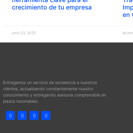
crecimiento de tu empresa
Imp
en 
junio 23, 2025
dicie
Entregamos un servicio de excelencia a nuestros
clientes, actualizando constantemente nuestro
conocimiento y entregando asesoría comprensible en
plazos razonables.