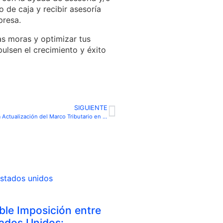
o de caja y recibir asesoría
presa.
as moras y optimizar tus
ulsen el crecimiento y éxito
SIGUIENTE
Proyecto de Cumplimiento Tributario: Un Paso Crucial para la Actualización del Marco Tributario en Chile
oble Imposición entre
tados Unidos: