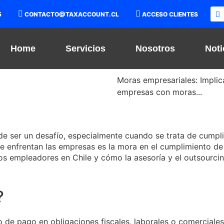
5
CONTACTO@TAXACCOUNT.CL
ACCESO CLIENTES
Home
Servicios
Nosotros
Noti
Moras empresariales: Implic
empresas con moras...
de ser un desafío, especialmente cuando se trata de cumpli
e enfrentan las empresas es la mora en el cumplimiento de
los empleadores en Chile y cómo la asesoría y el outsourc
?
o de pago en obligaciones fiscales, laborales o comerciale