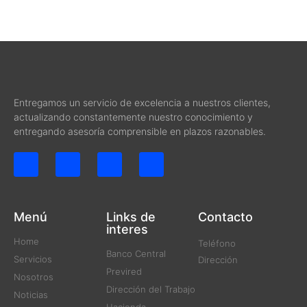
Entregamos un servicio de excelencia a nuestros clientes,
actualizando constantemente nuestro conocimiento y
entregando asesoría comprensible en plazos razonables.
Menú
Links de
Contacto
interes
Home
Teléfono
Banco Central
Servicios
Dirección
Previred
Nosotros
Dirección del Trabajo
Noticias
Hacienda